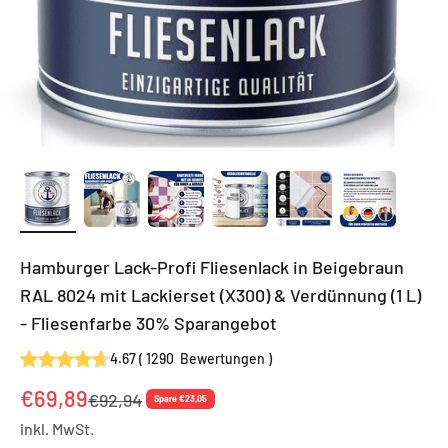
Hamburger Lack-Profi Fliesenlack in Beigebraun
RAL 8024 mit Lackierset (X300) & Verdünnung (1 L)
- Fliesenfarbe 30% Sparangebot
4.67
(
1290
Bewertungen
)
Angebot
€69,89
Regulärer Preis
€92,94
Spare €23,05
inkl. MwSt.