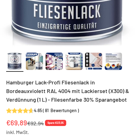
Hamburger Lack-Profi Fliesenlack in
Bordeauxviolett RAL 4004 mit Lackierset (X300) &
Verdünnung (1 L) - Fliesenfarbe 30% Sparangebot
4.65
(
81
Bewertungen
)
Angebot
€69,89
Regulärer Preis
€92,94
Spare €23,05
inkl. MwSt.