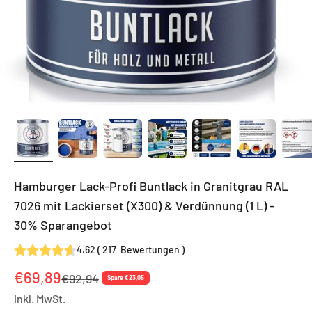
Hamburger Lack-Profi Buntlack in Granitgrau RAL
7026 mit Lackierset (X300) & Verdünnung (1 L) -
30% Sparangebot
4.62
(
217
Bewertungen
)
Angebot
€69,89
Regulärer Preis
€92,94
Spare €23,05
inkl. MwSt.