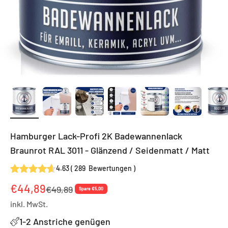
Hamburger Lack-Profi 2K Badewannenlack
Braunrot RAL 3011 - Glänzend / Seidenmatt / Matt
4.63
(
289
Bewertungen
)
Angebot
€44,89
Regulärer Preis
€49,89
Spare €5,00
inkl. MwSt.
1-2 Anstriche genügen