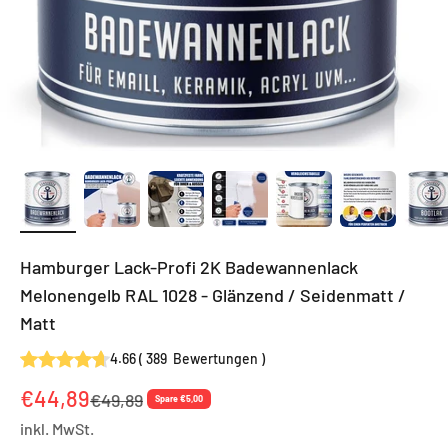
Hamburger Lack-Profi 2K Badewannenlack
Melonengelb RAL 1028 - Glänzend / Seidenmatt /
Matt
4.66
(
389
Bewertungen
)
Angebot
€44,89
Regulärer Preis
€49,89
Spare €5,00
inkl. MwSt.