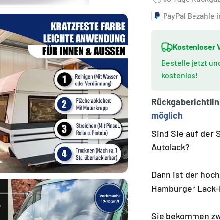
PayPal Bezahle i
Kostenloser V
Bestelle jetzt u
kostenlos!
Rückgaberichtlin
möglich
Sind Sie auf de
Autolack?
Dann ist der hoc
Hamburger Lack-P
Sie bekommen zwe