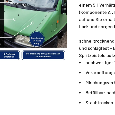
einem 5:1 Verhält
(Komponente A : 
auf und Sie erhal
Lack und sorgen f
schnelltrocknend
und schlagfest - E
Spritzpistole auf
hochwertiger 
Verarbeitungs
Mischungsverh
Befüllbar: na
Staubtrocken: