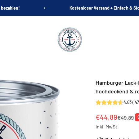
 bezahlen!
Kostenloser Versand + Einfach & Si
Hamburger Lack-Profi
Hamburger Lack-P
hochdeckend & r
4.63
(
47
Angebot
€44,89
Reguläre
€49,89
inkl. MwSt.