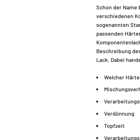
Schon der Name b
verschiedenen Ko
sogenannten Stam
passenden Härter
Komponentenlacke
Beschreibung des
Lack. Dabei hande
Welcher Härte
Mischungsverh
Verarbeitungs
Verdünnung
Topfzeit
Verarbeitung