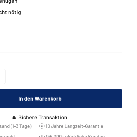
genügen
cht nötig
In den Warenkorb
Sichere Transaktion
sand (1-3 Tage)
10 Jahre Langzeit-Garantie
berecht
155.000+ glückliche Kunden