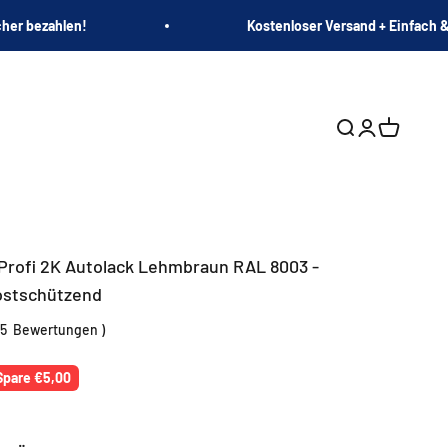
cher bezahlen!
Kostenloser Versand + Einfach &
Suche öffnen
Kundenkont
Warenko
rofi 2K Autolack Lehmbraun RAL 8003 -
ostschützend
5
Bewertungen
)
r Preis
Spare €5,00