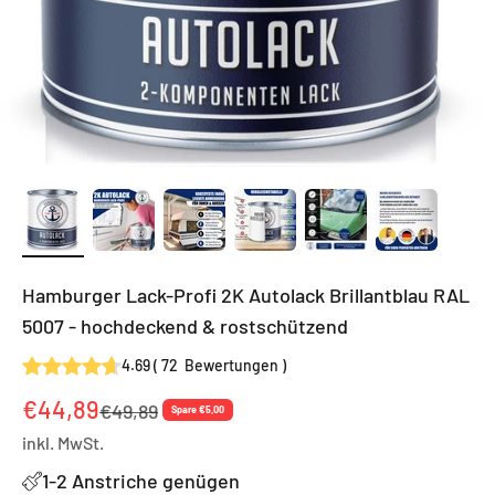
Hamburger Lack-Profi 2K Autolack Brillantblau RAL
5007 - hochdeckend & rostschützend
4.69
(
72
Bewertungen
)
Angebot
€44,89
Regulärer Preis
€49,89
Spare €5,00
inkl. MwSt.
1-2 Anstriche genügen