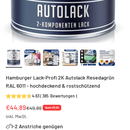
Hamburger Lack-Profi 2K Autolack Resedagrün
RAL 6011 - hochdeckend & rostschützend
4.63
(
385
Bewertungen
)
Angebot
€44,89
Regulärer Preis
€49,89
Spare €5,00
inkl. MwSt.
1-2 Anstriche genügen