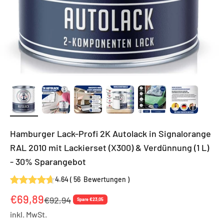
Hamburger Lack-Profi 2K Autolack in Signalorange
RAL 2010 mit Lackierset (X300) & Verdünnung (1 L)
- 30% Sparangebot
4.64
(
56
Bewertungen
)
Angebot
€69,89
Regulärer Preis
€92,94
Spare €23,05
inkl. MwSt.