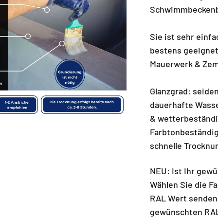
Schwimmbeckenb
Sie ist sehr einf
bestens geeignet
Mauerwerk & Zem
Glanzgrad: seiden
dauerhafte Wasse
& wetterbeständig
Farbtonbeständig
schnelle Trocknu
NEU: Ist Ihr gew
Wählen Sie die F
RAL Wert senden)
gewünschten RAL