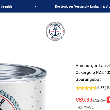
 bezahlen!
Kostenloser Versand + Einfach & Si
Hamburger Lack-Profi
Hamburger Lack-
Ockergelb RAL 102
Sparangebot
4.65
(
18
Angebot
€69,89
Reguläre
€92,94
inkl. MwSt.