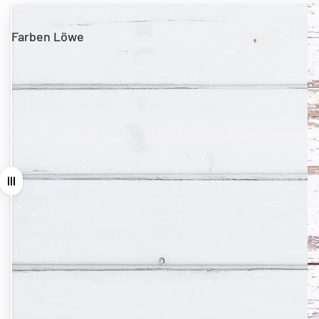
Farben Löwe
Andere Hersteller
Ziehen