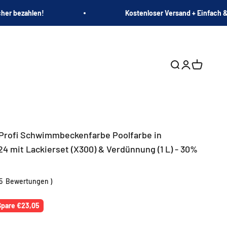
cher bezahlen!
Kostenloser Versand + Einfach &
Suche öffnen
Kundenkont
Warenko
Profi Schwimmbeckenfarbe Poolfarbe in
4 mit Lackierset (X300) & Verdünnung (1 L) - 30%
5
Bewertungen
)
r Preis
Spare €23,05