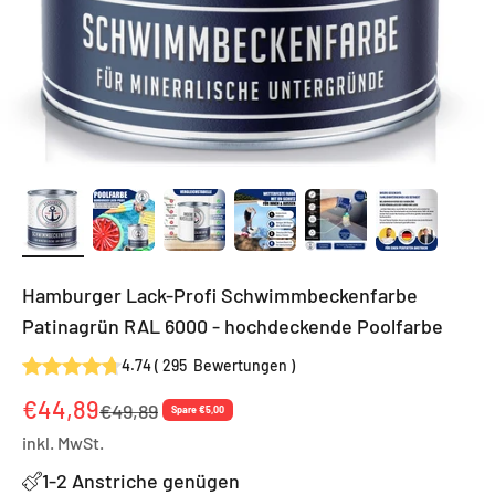
Hamburger Lack-Profi Schwimmbeckenfarbe
Patinagrün RAL 6000 - hochdeckende Poolfarbe
4.74
(
295
Bewertungen
)
Angebot
€44,89
Regulärer Preis
€49,89
Spare €5,00
inkl. MwSt.
1-2 Anstriche genügen