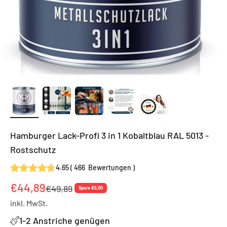
Hamburger Lack-Profi 3 in 1 Kobaltblau RAL 5013 -
Rostschutz
4.65
(
466
Bewertungen
)
Angebot
€44,89
Regulärer Preis
€49,89
Spare €5,00
inkl. MwSt.
1-2 Anstriche genügen