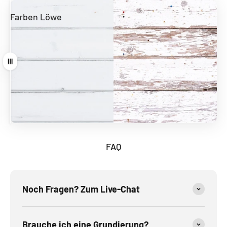
Farben Löwe
Andere Hersteller
Ziehen
FAQ
Noch Fragen? Zum Live-Chat
Brauche ich eine Grundierung?